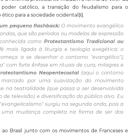
oder católico, a transição do feudalismo para o
ético para a sociedade ocidental
.
[i]
 um pequeno flashback:
O movimento evangélico
 ondas, que são períodos ou modelos de expressão
é conhecida como
Protestantismo Tradicional ou
 mais ligada à liturgia e teologia exegética; o
começa a se desenhar o contorno "evangélico"),
" com forte ênfase em rituais de cura, milagres e
rotestantismo Neopentecostal
(aqui o contorno
e é marcado por uma suavização do movimento
se na teatralidade (que passa a ser desenvolvida
de televisão) e diversificação do público alvo. Eu
"evangelicalismo" surgiu na segunda onda, pois a
se uma mudança completa na forma de ser dos
m ao Brasil junto com os movimentos de Franceses e