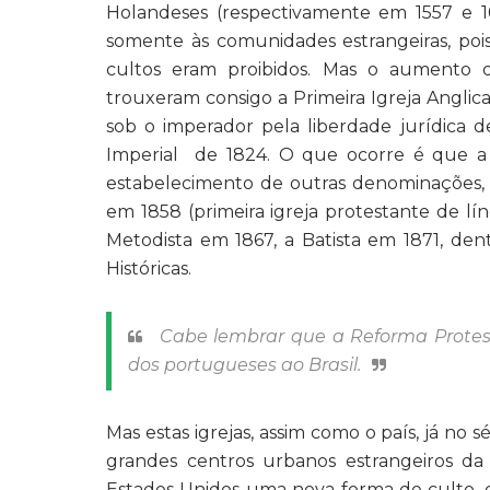
Holandeses (respectivamente em 1557 e 163
somente às comunidades estrangeiras, pois 
cultos eram proibidos. Mas o aumento d
trouxeram consigo a Primeira Igreja Anglic
sob o imperador pela liberdade jurídica d
Imperial
de 1824. O que ocorre é que a p
estabelecimento de outras denominações,
em 1858 (primeira igreja protestante de lí
Metodista em 1867, a Batista em 1871, dent
Históricas.
Cabe lembrar que a Reforma Protes
dos portugueses ao Brasil.
Mas estas igrejas, assim como o país, já n
grandes centros urbanos estrangeiros da
Estados Unidos uma nova forma de culto,