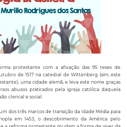
rma protestante com a afixação das 95 teses de
utubro de 1517 na catedral de Wittenberg (sim, este
stante), uma cidade alemã, e leva este nome graças
os abusos praticados pela igreja católica daquela
o clerical e social.
um dos três marcos de transição da Idade Média para
nopla em 1453, o descobrimento da América pelo
e a reforma protestante mudam a forma de viver da