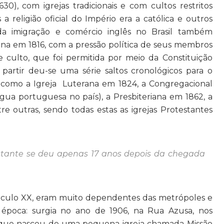
0), com igrejas tradicionais e com cultos restritos
a religião oficial do Império era a católica e outros
a imigração e comércio inglês no Brasil também
ana em 1816, com a pressão política de seus membros
e culto, que foi permitida por meio da Constituição
artir deu-se uma série saltos cronológicos para o
 como a Igreja
Luterana em 1824, a Congregacional
ngua portuguesa no país), a Presbiteriana em 1862, a
re outras, sendo todas estas as igrejas Protestantes
tante se deu apenas 17 anos depois da chegada
o século XX, eram muito dependentes das metrópoles e
 época: surgia no ano de 1906, na Rua Azusa, nos
 que nasceu de uma pequena igreja chamada Missão