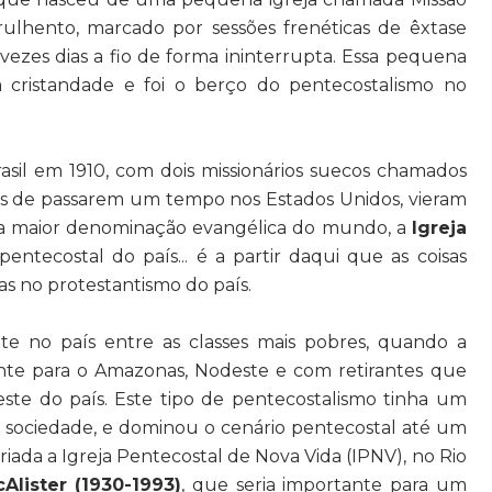
rulhento, marcado por sessões frenéticas de êxtase
 vezes dias a fio de forma ininterrupta. Essa pequena
 cristandade e foi o berço do pentecostalismo no
sil em 1910, com dois missionários suecos chamados
is de passarem um tempo nos Estados Unidos, vieram
 a maior denominação evangélica do mundo, a
Igreja
 pentecostal do país... é a partir daqui que as coisas
as no protestantismo do país.
e no país entre as classes mais pobres, quando a
te para o Amazonas, Nodeste e com retirantes que
ste do país. Este tipo de pentecostalismo tinha um
 sociedade, e dominou o cenário pentecostal até um
iada a Igreja Pentecostal de Nova Vida (IPNV), no Rio
Alister (1930-1993)
, que seria importante para um